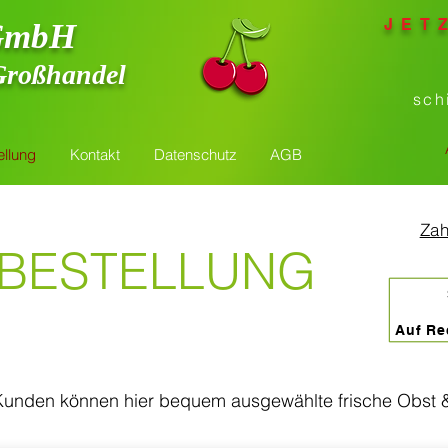
JET
g GmbH
Großhandel
sch
ellung
Kontakt
Datenschutz
AGB
Zah
-BESTELLUNG
Auf Re
 Kunden können hier bequem ausgewählte frische Obst