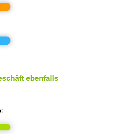
eschäft
ebenfalls
n: