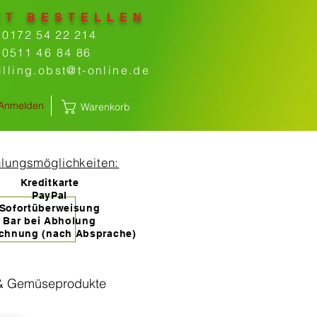
ZT BESTELLEN
0172 54 22 214
0511
46
84
86
illing.obst@t-online.de
Anmelden
Warenkorb
lungsmöglichkeiten:
Kreditkarte
PayPal
Sofortüberweisung
Bar bei Abholung
chnung (nach Absprache)
 & Gemüseprodukte