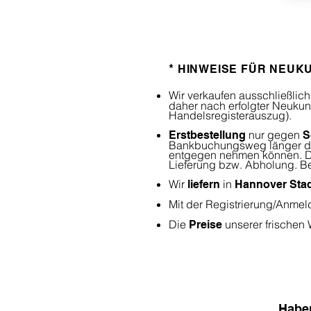
*
HINWEISE FÜR NEUK
Wir verkaufen ausschließlic
daher nach erfolgter Neuku
Handelsregisterauszug).
nur
gegen
Erstbestellung
S
Bankbuchungsweg länger daue
entgegen nehmen können. Die
Lieferung bzw. Abholung. Be
Wir
in
liefern
Hannover Sta
Mit der Registrierung/Anmel
Die
unserer frischen
Preise
Haben