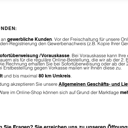
UNDEN:
h an
. Vor der Freischaltung für unsere On
gewerbliche Kunden
nden-Registrierung den Gewerbenachweis (z.B. Kopie Ihrer 
. Bei Vorauskasse kann Ihre 
ofortüberweisung / Vorauskasse
rn als für die reguläre Online-Bestellung, die wir ab der 2.
 Rechnung erhalten Sie bei Sofortüberweisung oder ab der 2.
i Erstbestellung gegen Vorkasse mailen wir Ihnen diese zu.
und bis maximal
.
dt
80 km Umkreis
dung akzeptieren Sie unsere
Allgemeinen Geschäfts- und Li
 Ware im Online-Shop können sich auf Grund der Marktlage
meh
 Sie Fragen? Sie erreichen uns zu unseren
Öffnung